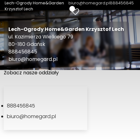
Lech-Ogrody Home&Garden
biuro@homegard.pl
888456845
0
Krzysztof Lech
Lech-Ogrody Home&Garden Krzysztof Lech
ul. Kazimierza Wielkiego 79
80-180 Gdańsk
888456845
biuro@homegard.pl
Zobacz nasze oddziały
LECH-OGRODY HOME&GARDEN
888456845
biuro@homegard.pl