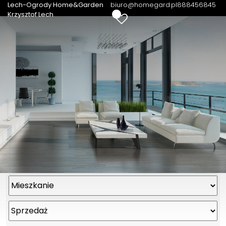
Lech-Ogrody Home&Garden
biuro@homegard.pl
888456845
0
Krzysztof Lech