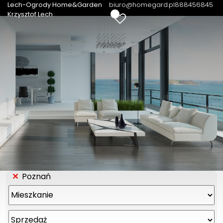
Lech-Ogrody Home&Garden
biuro@homegard.pl
888456845
0
Krzysztof Lech
Poznań