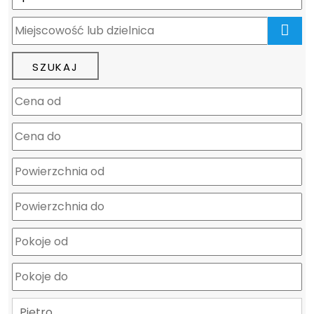
mapa
Piętro…