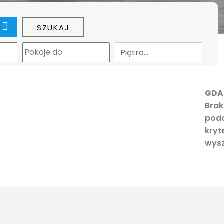
apa
Piętro…
GDA
Brak
pod
kryt
wysz