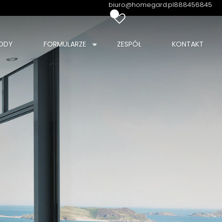
biuro@homegard.pl
888456845
0
ODY
FORMULARZE
ZESPÓŁ
KONTAKT