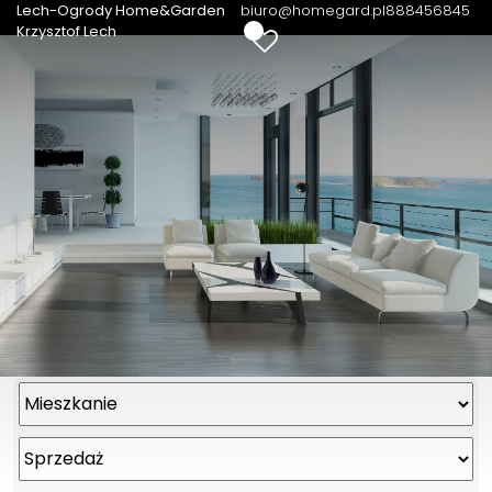
Lech-Ogrody Home&Garden
biuro@homegard.pl
888456845
0
Krzysztof Lech